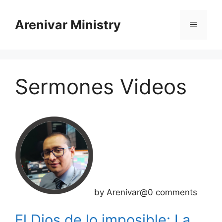
Saltar
al
Arenivar Ministry
Menú
contenido
Sermones Videos
by Arenivar@0 comments
El Dios de lo imposible: La