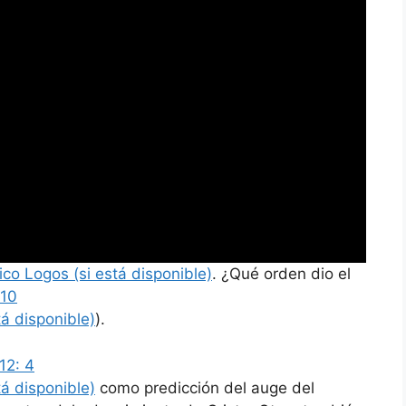
. ¿Qué orden dio el
 10
).
12: 4
como predicción del auge del