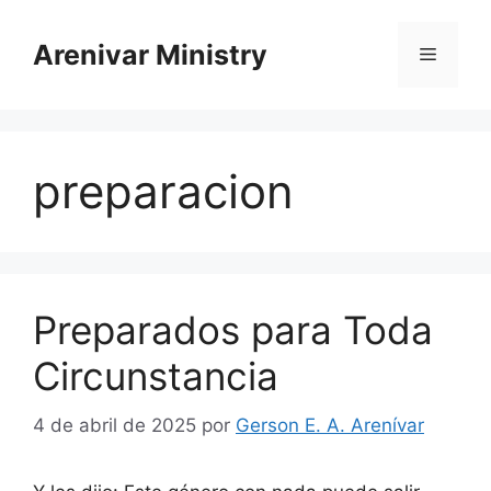
Saltar
al
Arenivar Ministry
Menú
contenido
preparacion
Preparados para Toda
Circunstancia
4 de abril de 202
5
por
Gerson E. A. Arenívar