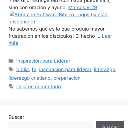
Y les dijo: Este género con nada puede salir,
sino con oración y ayuno.
Marcos 9.29
No sabemos qué es lo que produjo mayor
frustración en los discípulos: El hecho …
Leer
más
Categorías
Inspiración para Liderar
Etiquetas
biblia
,
fe
,
inspiracion para liderar
,
liderazgo
,
liderazgo cristiano
,
preparacion
Deja un comentario
Buscar
Buscar