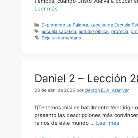
tiempos, cuando Cristo vuelva a ocupar s
Leer más
Categorías
Explorando La Palabra
,
Lección de Escuela Sa
Etiquetas
escuela sabatica
,
estudio biblico
,
profecía
,
pro
Deja un comentario
Daniel 2 – Lección 2
28 de abril de 202
5
por
Gerson E. A. Arenívar
t}Tenemos misiles hábilmente teledirigido
presentó las descripciones más convincent
reinos de este mundo …
Leer más