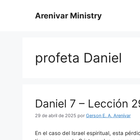
Saltar
al
Arenivar Ministry
contenido
profeta Daniel
Daniel 7 – Lección 2
29 de abril de 202
5
por
Gerson E. A. Arenívar
En el caso del Israel espiritual, esta pérd