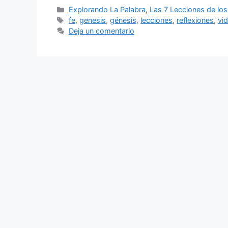
Categorías
Explorando La Palabra
,
Las 7 Lecciones de los 
Etiquetas
fe
,
genesis
,
génesis
,
lecciones
,
reflexiones
,
vi
Deja un comentario