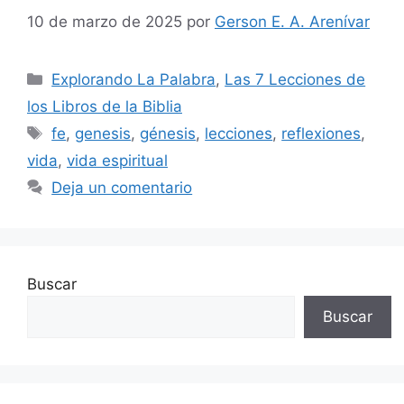
10 de marzo de 202
5
por
Gerson E. A. Arenívar
Categorías
Explorando La Palabra
,
Las 7 Lecciones de
los Libros de la Biblia
Etiquetas
fe
,
genesis
,
génesis
,
lecciones
,
reflexiones
,
vida
,
vida espiritual
Deja un comentario
Buscar
Buscar